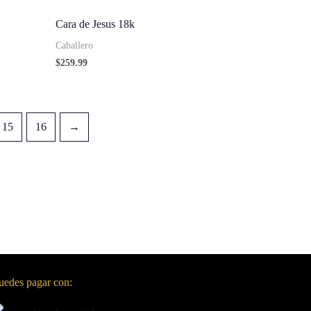
Cara de Jesus 18k
Caballero
$
259.99
15
16
→
uedes pagar con: