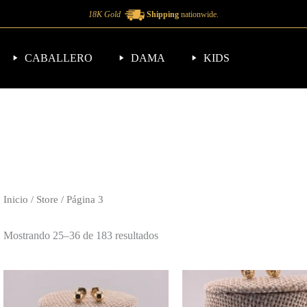
18K Gold
Shipping
nationwide.
CABALLERO
DAMA
KIDS
Inicio
/
Store
/ Página 3
Mostrando 25–36 de 183 resultados