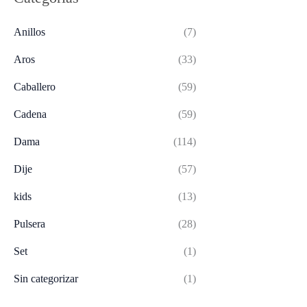
Anillos
(7)
Aros
(33)
Caballero
(59)
Cadena
(59)
Dama
(114)
Dije
(57)
kids
(13)
Pulsera
(28)
Set
(1)
Sin categorizar
(1)