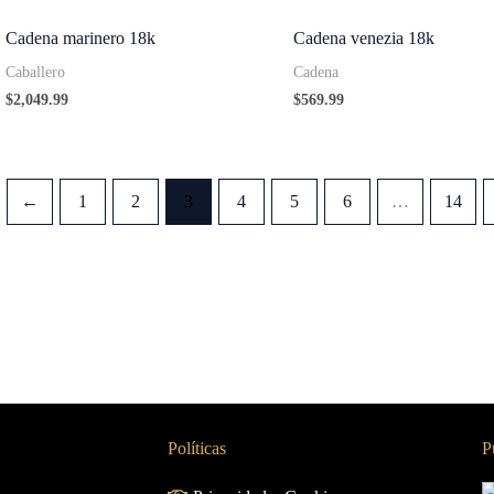
Cadena marinero 18k
Cadena venezia 18k
Caballero
Cadena
$
2,049.99
$
569.99
←
1
2
3
4
5
6
…
14
Políticas
P