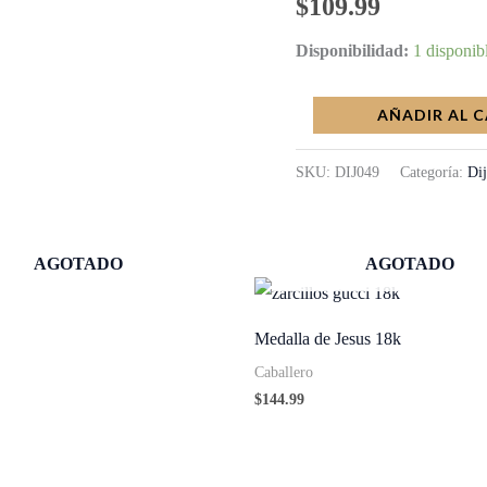
$
109.99
Disponibilidad:
1 disponib
AÑADIR AL 
SKU:
DIJ049
Categoría:
Dij
AGOTADO
AGOTADO
Medalla de Jesus 18k
Caballero
$
144.99