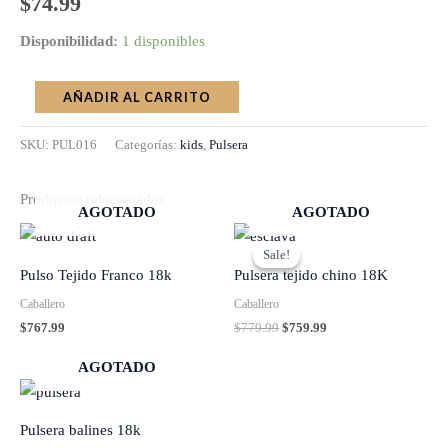
$
74.99
Disponibilidad:
1 disponibles
AÑADIR AL CARRITO
SKU:
PUL016
Categorías:
kids
,
Pulsera
Productos relacionados
AGOTADO
AGOTADO
Original
Current
price
price
Sale!
Sale!
was:
is:
Pulso Tejido Franco 18k
Pulsera tejido chino 18K
$779.99.
$759.99.
Caballero
Caballero
$
767.99
$
779.99
$
759.99
AGOTADO
Pulsera balines 18k