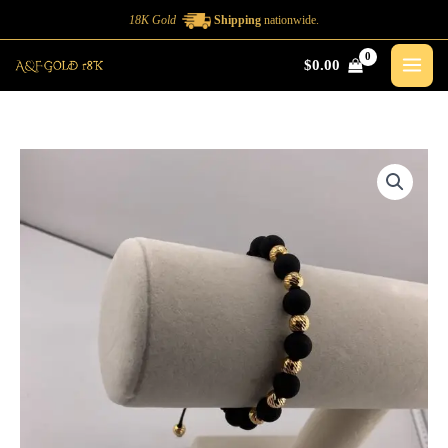
Ir
18K Gold
Shipping
nationwide.
al
$
0.00
contenido