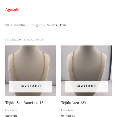
Agotado
SKU:
ANI004
Categorías:
Anillos
,
Dama
Productos relacionados
AGOTADO
AGOTADO
Tejido San francisco 18k
Tejido lazo 18k
Caballero
Caballero
$
659.99
$
1,009.99