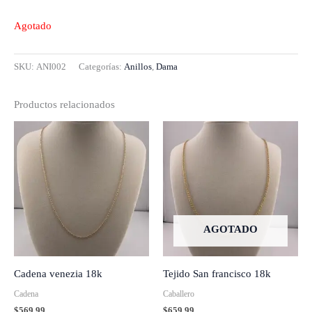
Agotado
SKU:
ANI002
Categorías:
Anillos
,
Dama
Productos relacionados
AGOTADO
Cadena venezia 18k
Tejido San francisco 18k
Cadena
Caballero
$
569.99
$
659.99